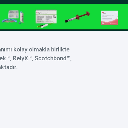
anımı kolay olmakla birlikte
k™️, RelyX™️, Scotchbond™️,
aktadır.