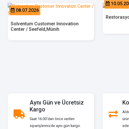
10.05.2
08.07.2026
Restorasyo
Solventum Customer Innovation
Center / Seefeld,Münih
Aynı Gün ve Ücretsiz
Ko
Kargo
Aldı
Saat 16:00’dan önce verilen
ürün
siparişlerinizde aynı gün kargo.
edeb