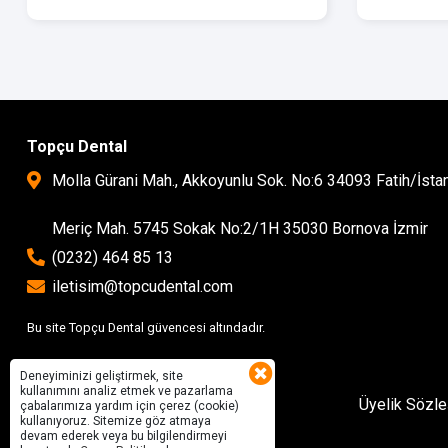
Topçu Dental
Molla Gürani Mah., Akkoyunlu Sok. No:6 34093 Fatih/İsta
Meriç Mah. 5745 Sokak No:2/1H 35030 Bornova İzmir
(0232) 464 85 13
iletisim@topcudental.com
Bu site Topçu Dental güvencesi altındadır.
Deneyiminizi geliştirmek, site
kullanımını analiz etmek ve pazarlama
Üyelik Sözl
çabalarımıza yardım için çerez (cookie)
kullanıyoruz. Sitemize göz atmaya
devam ederek veya bu bilgilendirmeyi