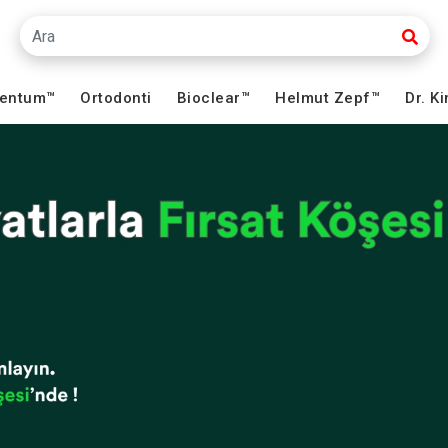
ventum™
Ortodonti
Bioclear™
Helmut Zepf™
Dr. K