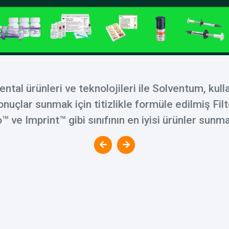
ental ürünleri ve teknolojileri ile Solventum, kull
çlar sunmak için titizlikle formüle edilmiş Filte
™️ ve Imprint™️ gibi sınıfının en iyisi ürünler sunm