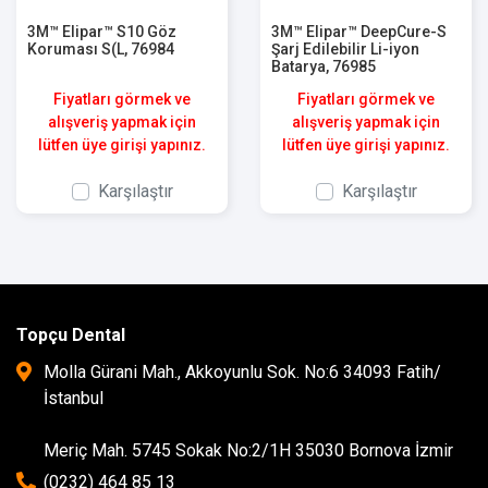
3M™ Elipar™ S10 Göz
3M™ Elipar™ DeepCure-S
Koruması S(L, 76984
Şarj Edilebilir Li-iyon
Batarya, 76985
Fiyatları görmek ve
Fiyatları görmek ve
alışveriş yapmak için
alışveriş yapmak için
lütfen üye girişi yapınız.
lütfen üye girişi yapınız.
Karşılaştır
Karşılaştır
Topçu Dental
Molla Gürani Mah., Akkoyunlu Sok. No:6 34093 Fatih/
İstanbul
Meriç Mah. 5745 Sokak No:2/1H 35030 Bornova İzmir
(0232) 464 85 13