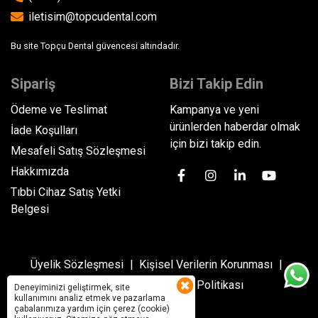
iletisim@topcudental.com
Bu site Topçu Dental güvencesi altındadır.
Sipariş
Bizi Takip Edin
Ödeme ve Teslimat
Kampanya ve yeni
ürünlerden haberdar olmak
İade Koşulları
için bizi takip edin.
Mesafeli Satış Sözleşmesi
Hakkımızda
Tıbbi Cihaz Satış Yetki
Belgesi
Üyelik Sözleşmesi
Kişisel Verilerin Korunması
Gizlilik Politikası
Çerez Politikası
Deneyiminizi geliştirmek, site
kullanımını analiz etmek ve pazarlama
çabalarımıza yardım için çerez (cookie)