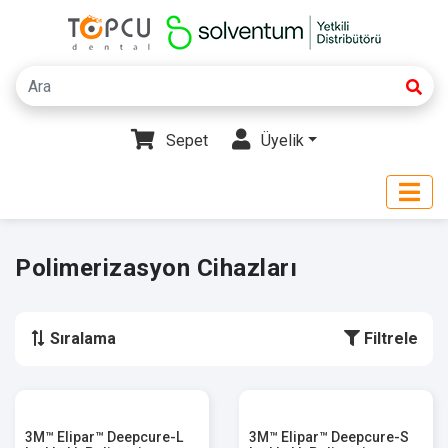
Sepet
Üyelik
Polimerizasyon Cihazları
Sıralama
Filtrele
3M™ Elipar™ Deepcure-L
3M™ Elipar™ Deepcure-S