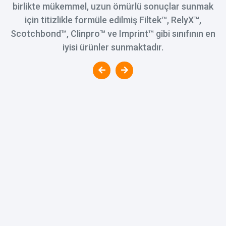
birlikte mükemmel, uzun ömürlü sonuçlar sunmak
için titizlikle formüle edilmiş Filtek™️, RelyX™️,
Scotchbond™️, Clinpro™️ ve Imprint™️ gibi sınıfının en
iyisi ürünler sunmaktadır.