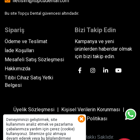
iletisim@topcudental.com
Bu site Topçu Dental güvencesi altındadır.
Sipariş
Bizi Takip Edin
Ödeme ve Teslimat
Kampanya ve yeni
ürünlerden haberdar olmak
İade Koşulları
için bizi takip edin.
Mesafeli Satış Sözleşmesi
Hakkımızda
Tıbbi Cihaz Satış Yetki
Belgesi
Üyelik Sözleşmesi
Kişisel Verilerin Korunması
Gizlilik Politikası
Çerez Politikası
Deneyiminizi geliştirmek, site
kullanımını analiz etmek ve pazarlama
çabalarımıza yardım için çerez (cookie)
kullanıyoruz. Sitemize göz atmaya
© 2022 Topcu Dental
Tüm Hakkı Saklıdır.
devam ederek veya bu bilgilendirmeyi