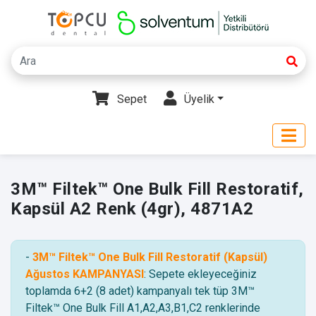
Sepet
Üyelik
3M™ Filtek™ One Bulk Fill Restoratif,
Kapsül A2 Renk (4gr), 4871A2
-
3M™ Filtek™ One Bulk Fill Restoratif (Kapsül)
Ağustos KAMPANYASI
: Sepete ekleyeceğiniz
toplamda 6+2 (8 adet) kampanyalı tek tüp 3M™
Filtek™ One Bulk Fill A1,A2,A3,B1,C2 renklerinde