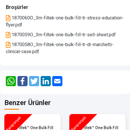
Broşürler
1870060O_3m-filtek-one-bulk-fill-tr-stress-education-
flyer.pdf
1870059O_3m-filtek-one-bulk-fill-tr-sell-sheet.pdf
1870058O_3m-filtek-one-bulk-fill-tr-dr-marchetti-
clinical-case.pdf
Benzer Ürünler
Kampanyalı
Kampanyalı
3M™ Filtek™ One Bulk Fill
3M™ Filtek™ One Bulk Fill