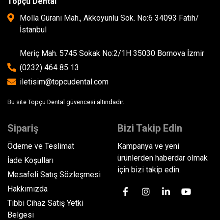
Topçu Dental
Molla Gürani Mah., Akkoyunlu Sok. No:6 34093 Fatih/
İstanbul
Meriç Mah. 5745 Sokak No:2/1H 35030 Bornova İzmir
(0232) 464 85 13
iletisim@topcudental.com
Bu site Topçu Dental güvencesi altındadır.
Sipariş
Bizi Takip Edin
Ödeme ve Teslimat
Kampanya ve yeni
ürünlerden haberdar olmak
İade Koşulları
için bizi takip edin.
Mesafeli Satış Sözleşmesi
Hakkımızda
Tıbbi Cihaz Satış Yetki
Belgesi