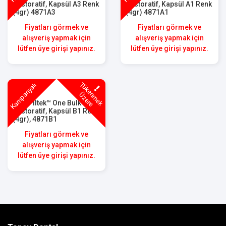
Restoratif, Kapsül A3 Renk
Restoratif, Kapsül A1 Renk
(4gr) 4871A3
(4gr) 4871A1
Fiyatları görmek ve
Fiyatları görmek ve
alışveriş yapmak için
alışveriş yapmak için
lütfen üye girişi yapınız.
lütfen üye girişi yapınız.
T
ü
k
e
m
e
k
z
e
r
Kampanyalı
n
Ü
e
3M™ Filtek™ One Bulk Fill
Restoratif, Kapsül B1 Renk
(4gr), 4871B1
Fiyatları görmek ve
alışveriş yapmak için
lütfen üye girişi yapınız.