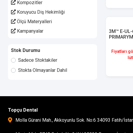
Kompozitler
Koruyucu Diş Hekimliği
Ölçü Materyalleri
Kampanyalar
3M™ E-UL-
PRIMARYM
Polimerizasyon Cihazları
Geçici Materyaller
Stok Durumu
Fiyatları g
lüt
Simanlar
Sadece Stoktakiler
Ortodonti
Stokta Olmayanlar Dahil
Matriks Sistemleri
Kafa Lambası
Cerrahi El Aletleri
Topçu Dental
Molla Gürani Mah., Akkoyunlu Sok. No:6 34093 Fatih/İsta