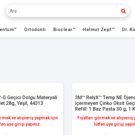
ventum™
Ortodonti
Bioclear™
Helmut Zepf™
Dr. K
-G Geçici Dolgu Materyali
3M™ RelyX™ Temp NE Öjen
adet 28g, Yeşil, 44313
içermeyen Çinko Oksit Geçi
Refill: 1 Baz Pasta 30 g, 1 
g, 1 Karıştırma Pedi
örmek ve alışveriş yapmak için
Fiyatları görmek ve alışveriş
fen üye girişi yapınız.
lütfen üye girişi yapı