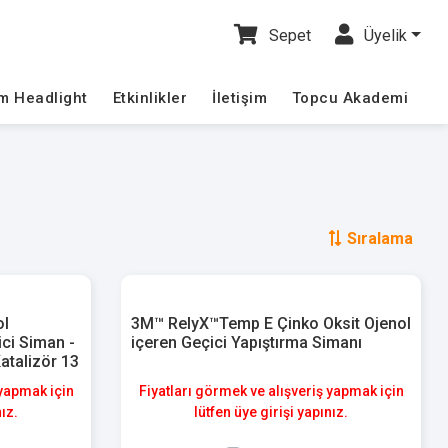
Sepet
Üyelik
im Headlight
Etkinlikler
İletişim
Topcu Akademi
Sıralama
ol
3M™ RelyX™Temp E Çinko Oksit Ojenol
ci Siman -
içeren Geçici Yapıştırma Simanı
Katalizör 13
 yapmak için
Fiyatları görmek ve alışveriş yapmak için
nız.
lütfen üye girişi yapınız.