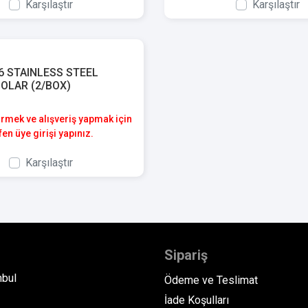
Karşılaştır
Karşılaştır
6 STAINLESS STEEL
OLAR (2/BOX)
örmek ve alışveriş yapmak için
fen üye girişi yapınız.
Karşılaştır
Sipariş
nbul
Ödeme ve Teslimat
İade Koşulları