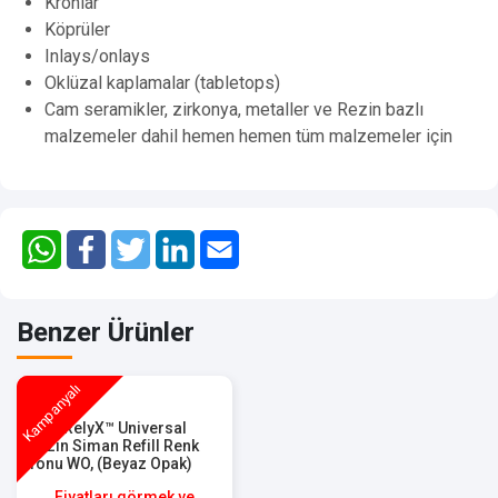
Kronlar
Köprüler
Inlays/onlays
Oklüzal kaplamalar (tabletops)
Cam seramikler, zirkonya, metaller ve Rezin bazlı
malzemeler dahil hemen hemen tüm malzemeler için
Benzer Ürünler
Kampanyalı
3M™ RelyX™ Universal
Rezin Siman Refill Renk
Tonu WO, (Beyaz Opak)
56974
Fiyatları görmek ve