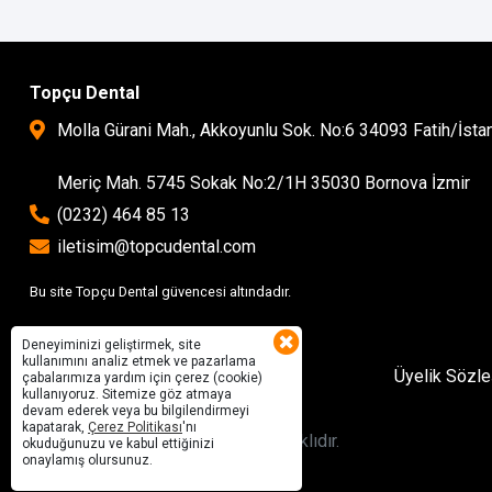
Topçu Dental
Molla Gürani Mah., Akkoyunlu Sok. No:6 34093 Fatih/İsta
Meriç Mah. 5745 Sokak No:2/1H 35030 Bornova İzmir
(0232) 464 85 13
iletisim@topcudental.com
Bu site Topçu Dental güvencesi altındadır.
Deneyiminizi geliştirmek, site
kullanımını analiz etmek ve pazarlama
Üyelik Sözl
çabalarımıza yardım için çerez (cookie)
kullanıyoruz. Sitemize göz atmaya
devam ederek veya bu bilgilendirmeyi
kapatarak,
Çerez Politikası
'nı
© 2022 Topcu Dental
Tüm Hakkı Saklıdır.
okuduğunuzu ve kabul ettiğinizi
onaylamış olursunuz.