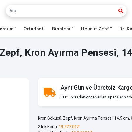
ventum™
Ortodonti
Bioclear™
Helmut Zepf™
Dr. K
epf, Kron Ayırma Pense­si, 14
Aynı Gün ve Ücretsiz Karg
Saat 16:00’dan önce verilen siparişlerinizd
Kron Sökücü, Zepf, Kron Ayırma Pense­si, 14.5 cm, 
Stok Kodu:
19.277.01Z