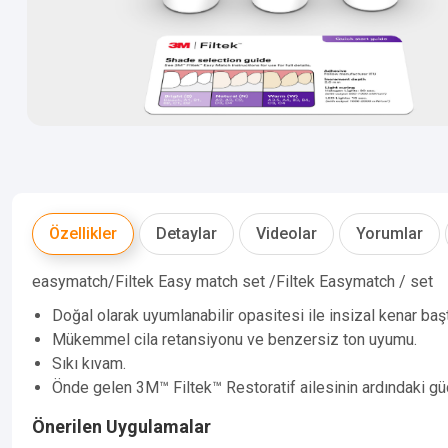
Özellikler
Detaylar
Videolar
Yorumlar
easymatch/Filtek Easy match set /Filtek Easymatch / set
Doğal olarak uyumlanabilir opasitesi ile insizal kenar ba
Mükemmel cila retansiyonu ve benzersiz ton uyumu.
Sıkı kıvam.
Önde gelen 3M™ Filtek™ Restoratif ailesinin ardındaki gü
Önerilen Uygulamalar