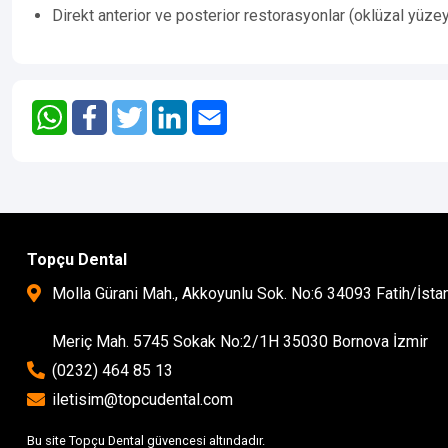
Direkt anterior ve posterior restorasyonlar (oklüzal yüzey
Topçu Dental
Molla Gürani Mah., Akkoyunlu Sok. No:6 34093 Fatih/İsta
Meriç Mah. 5745 Sokak No:2/1H 35030 Bornova İzmir
(0232) 464 85 13
iletisim@topcudental.com
Bu site Topçu Dental güvencesi altındadır.