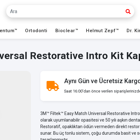
ventum™
Ortodonti
Bioclear™
Helmut Zepf™
Dr. K
ersal Restorative Intro Kit K
Aynı Gün ve Ücretsiz Karg
Saat 16:00’dan önce verilen siparişlerinizd
3M™ Filtek™ Easy Match Universal Restorative Intro 
olarak uyumlanabilir opasitesi ve 50 yılı aşkın den
Restoratif, opaklıktan ödün vermeden direkt restorat
sunar. Bu üç tonlu sistem, çoğu durumda basit ve
tasarlanmıştır.