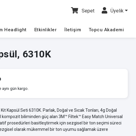
Sepet
Üyelik
im Headlight
Etkinlikler
İletişim
Topcu Akademi
apsül, 6310K
o
e aynı gün kargo.
Kit Kapsül Seti 6310K. Parlak, Doğal ve Sıcak Tonları, 4g Doğal
tal kompozit biliminden güç alan 3M™ Filtek™ Easy Match Universal
if prosedürleri basitleştirmek için sezgisel bir ton seçimi süreci
 sezgisel olarak mükemmel bir ton uyumu sağlamak üzere