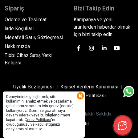
Sipariş
Bizi Takip Edin
Ödeme ve Teslimat
Kampanya ve yeni
ürünlerden haberdar olmak
İade Koşulları
için bizi takip edin.
Mesafeli Satış Sözleşmesi
Hakkımızda
Tıbbi Cihaz Satış Yetki
Belgesi
Üyelik Sözleşmesi
Kişisel Verilerin Korunması
Gizlilik Politikası
Çerez Politikası
Deneyiminizi geliştirmek, site
kullanımını analiz etmek ve pazarlama
çabalarımıza yardım için çerez (cookie)
kullanıyoruz. Sitemize göz atmaya
© 2022 Topcu Dental
Tüm Hakkı Saklıdır.
devam ederek veya bu bilgilendirmeyi
kapatarak,
Çerez Politikası
'nı
Sanal Yazılım Ltd.
okuduğunuzu ve kabul ettiğinizi
onaylamış olursunuz.