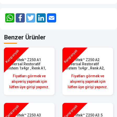
Benzer Ürünler
Kampanyalı
Kampanyalı
3M™ Filtek™ Z250 A1
3M™ Filtek™ Z250 A2
Universal Restoratif
Universal Restoratif
Sistem 1x4gr , Renk A1,
Sistem 1x4gr , Renk A2,
6020A1
6020A2
Fiyatları görmek ve
Fiyatları görmek ve
alışveriş yapmak için
alışveriş yapmak için
lütfen üye girişi yapınız.
lütfen üye girişi yapınız.
Kampanyalı
Kampanyalı
3M™ Filtek™ Z250 A3
3M™ Filtek™ Z250 A3.5