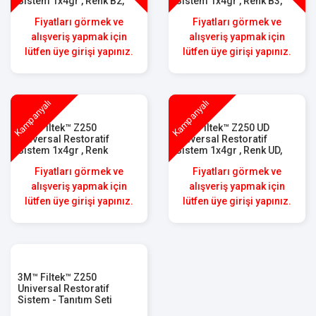
Sistem 1x4gr , Renk B2,
Sistem 1x4gr , Renk B3,
6020B2
6020B3
Fiyatları görmek ve
Fiyatları görmek ve
alışveriş yapmak için
alışveriş yapmak için
lütfen üye girişi yapınız.
lütfen üye girişi yapınız.
Kampanyalı
Kampanyalı
3M™ Filtek™ Z250
3M™ Filtek™ Z250 UD
Universal Restoratif
Universal Restoratif
Sistem 1x4gr , Renk
Sistem 1x4gr , Renk UD,
Insizal, 6020I
6020UD
Fiyatları görmek ve
Fiyatları görmek ve
alışveriş yapmak için
alışveriş yapmak için
lütfen üye girişi yapınız.
lütfen üye girişi yapınız.
3M™ Filtek™ Z250
Universal Restoratif
Sistem - Tanıtım Seti