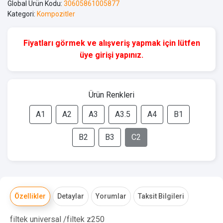
Global Ürün Kodu:
30605861005877
Kategori:
Kompozitler
Fiyatları görmek ve alışveriş yapmak için lütfen
üye girişi yapınız.
Ürün Renkleri
A1
A2
A3
A3.5
A4
B1
B2
B3
C2
Özellikler
Detaylar
Yorumlar
Taksit Bilgileri
filtek universal /filtek z250