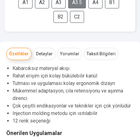
A1
A2
A3
A3.5
A4
B1
B2
C2
Özellikler
Detaylar
Yorumlar
Taksit Bilgileri
Kabarcıksız materyal akışı
Rahat erişim için kolay bükülebilir kanül
Tutması ve uygulaması kolay ergonomik dizayn
Mükemmel adaptasyon, cila retensiyonu ve aşınma
direnci
Çok çeşitli endikasyonlar ve teknikler için çok yönlüdür
Injection molding metodu için ısıtılabilir
12 renk seçeneği
Önerilen Uygulamalar