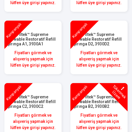
lütfen üye girişi yapınız.
lütfen üye girişi yapınız.
Kampanyalı
Kampanyalı
3M™ Filtek™ Supreme
3M™ Filtek™ Supreme
Flowable Restoratif Refill
Flowable Restoratif Refill
Şırınga A1, 3930A1
Şırınga D2, 3930D2
Fiyatları görmek ve
Fiyatları görmek ve
alışveriş yapmak için
alışveriş yapmak için
lütfen üye girişi yapınız.
lütfen üye girişi yapınız.
T
ü
k
e
m
e
k
z
e
r
Kampanyalı
Kampanyalı
n
Ü
e
3M™ Filtek™ Supreme
3M™ Filtek™ Supreme
Flowable Restoratif Refill
Flowable Restoratif Refill
Şırınga C2, 3930C2
Şırınga B2, 3930B2
Fiyatları görmek ve
Fiyatları görmek ve
alışveriş yapmak için
alışveriş yapmak için
lütfen üye girişi yapınız.
lütfen üye girişi yapınız.