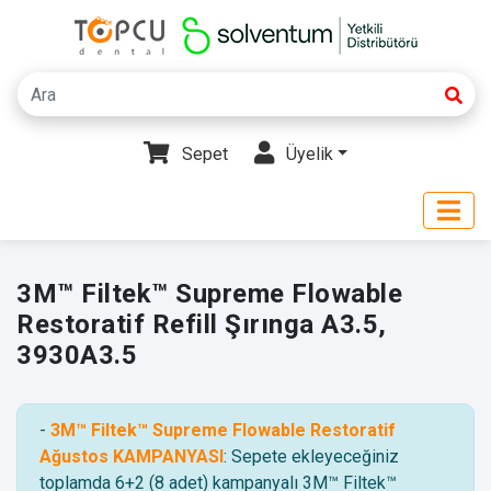
Sepet
Üyelik
3M™ Filtek™ Supreme Flowable
Restoratif Refill Şırınga A3.5,
3930A3.5
-
3M™ Filtek™ Supreme Flowable Restoratif
Ağustos KAMPANYASI
: Sepete ekleyeceğiniz
toplamda 6+2 (8 adet) kampanyalı 3M™ Filtek™