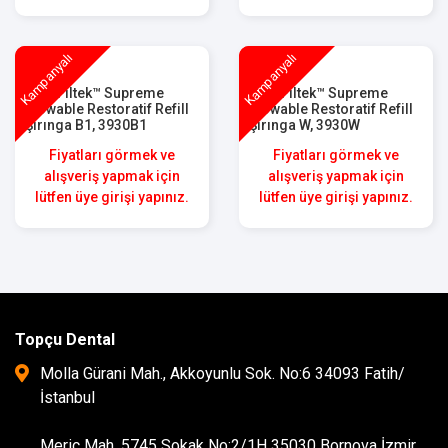
Kampanyalı
Kampanyalı
3M™ Filtek™ Supreme
3M™ Filtek™ Supreme
Flowable Restoratif Refill
Flowable Restoratif Refill
Şırınga B1, 3930B1
Şırınga W, 3930W
Fiyatları görmek ve
Fiyatları görmek ve
alışveriş yapmak için
alışveriş yapmak için
lütfen üye girişi yapınız.
lütfen üye girişi yapınız.
Topçu Dental
Molla Gürani Mah., Akkoyunlu Sok. No:6 34093 Fatih/
İstanbul
Meriç Mah. 5745 Sokak No:2/1H 35030 Bornova İzmir