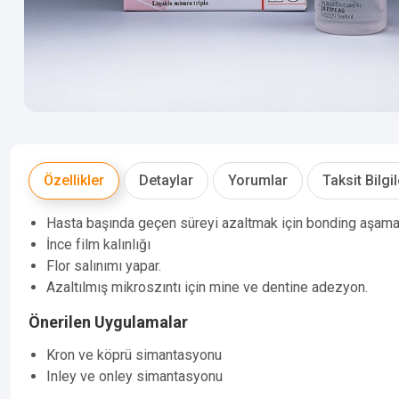
Özellikler
Detaylar
Yorumlar
Taksit Bilgil
Hasta başında geçen süreyi azaltmak için bonding aşama
İnce film kalınlığı
Flor salınımı yapar.
Azaltılmış mikroszıntı için mine ve dentine adezyon.
Önerilen Uygulamalar
Kron ve köprü simantasyonu
Inley ve onley simantasyonu