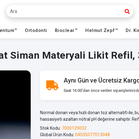
ventum™
Ortodonti
Bioclear™
Helmut Zepf™
Dr. K
t Siman Materyali Likit Refil,
Aynı Gün ve Ücretsiz Karg
Saat 16:00’dan önce verilen siparişlerinizd
Normal donan veya hızlı donan toz alternatifi ile, b
hassasiyeti azaltan nötral pH değerine sahiptir. Refil 
Stok Kodu:
7000129032
Global Ürün Kodu:
04035077013048