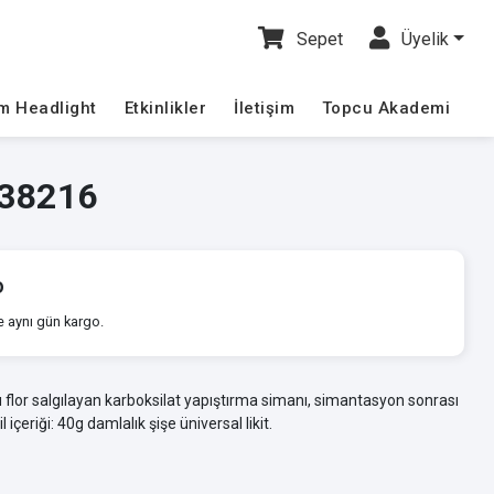
Sepet
Üyelik
im Headlight
Etkinlikler
İletişim
Topcu Akademi
 38216
o
e aynı gün kargo.
u flor salgılayan karboksilat yapıştırma simanı, simantasyon sonrası
içeriği: 40g damlalık şişe üniversal likit.