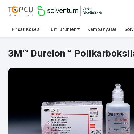
Fırsat Köşesi
Tüm Ürünler
Kampanyalar
Sol
3M™ Durelon™ Polikarboksila