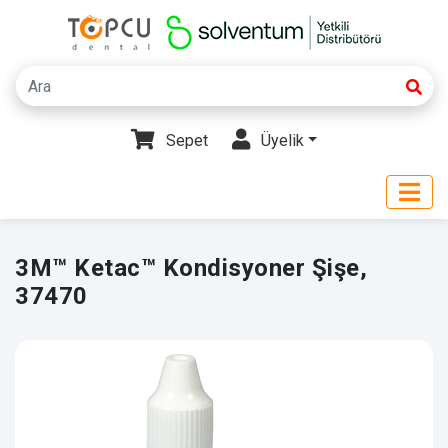
Sepet
Üyelik
3M™ Ketac™ Kondisyoner Şişe,
37470