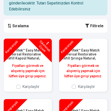
gönderilecektir. Tutarı Sepetinizden Kontrol
Edebilirsiniz
Sıralama
Filtrele
T
ü
k
e
m
e
k
z
e
r
Kampanyalı
Kampanyalı
n
Ü
e
3M™ Filtek™ Easy Match
3M™ Filtek™ Easy Match
Universal Restorative
Universal Restorative
Refill Kapsül Natural,
Refill Şırınga Natural,
6310N
6320N
Fiyatları görmek ve
Fiyatları görmek ve
alışveriş yapmak için
alışveriş yapmak için
lütfen üye girişi yapınız.
lütfen üye girişi yapınız.
Karşılaştır
Karşılaştır
Kampanyalı
Kampanyalı
3M™ Filtek™ Easy Match
3M™ Filtek™ Easy Match